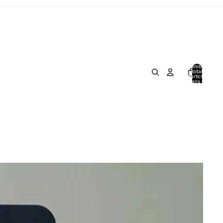
Nombre
total
d’articles
dans le
panier: 0